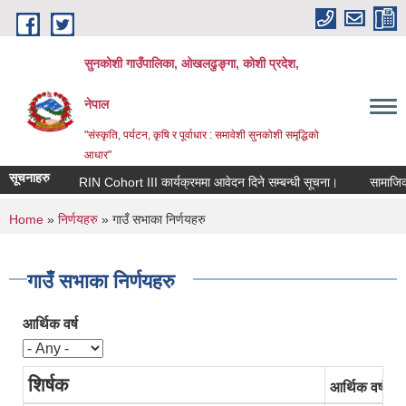
Skip to main content
सुनकोशी गाउँपालिका, ओखलढुङ्गा, कोशी प्रदेश,
नेपाल
"संस्कृति, पर्यटन, कृषि र पूर्वाधार : समावेशी सुनकोशी समृद्धिको
आधार"
सूचनाहरु
RIN Cohort III कार्यक्रममा आवेदन दिने सम्बन्धी सूचना।
सामाजिक सुर
You are here
Home
»
निर्णयहरु
» गाउँ सभाका निर्णयहरु
गाउँ सभाका निर्णयहरु
आर्थिक वर्ष
शिर्षक
आर्थिक वर्ष