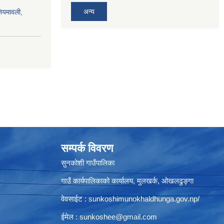
अन्य
नियमावली,
सम्पर्क विवरण
सुनकोशी गाउँपालिका
गाउँ कार्यपालिकाको कार्यालय, मुलखर्क, ओखलढुङ्गा
वेवसाईट : sunkoshimunokhaldhunga.gov.np/
ईमेल :
sunkoshee@gmail.com