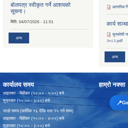
बोलपत्र स्वीकृत गर्ने आशयको
आन्तरिक नि
सूचना।
मिति:
04/07/2026 - 11:51
कार्य सञ्‍
सुनकोशी गा
अन्य
२०८२.pdf
अन्य
कार्यालय समय
हाम्रो नक्सा
आइतबार - बिहीबार (१०:०० - ५:००) बजे
शुक्रबार (१०:०० - ३:००) बजे
📍
Goo
जाडो समय (कार्तिक १६ देखि माघ १५ गते सम्म)
आइतबार - बिहीबार (१०:०० - ४:००) बजे
शुक्रबार (१०:०० - ३:००) बजे