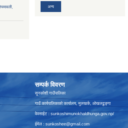
अन्य
नियमावली,
सम्पर्क विवरण
सुनकोशी गाउँपालिका
गाउँ कार्यपालिकाको कार्यालय, मुलखर्क, ओखलढुङ्गा
वेवसाईट : sunkoshimunokhaldhunga.gov.np/
ईमेल :
sunkoshee@gmail.com