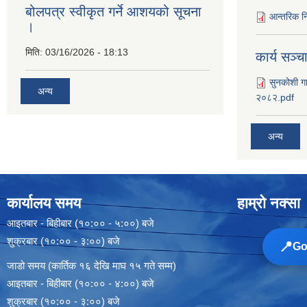
बोलपत्र स्वीकृत गर्ने आशयको सूचना
आन्तरिक नि
।
मिति:
03/16/2026 - 18:13
कार्य सञ्‍
सुनकोशी गा
अन्य
२०८२.pdf
अन्य
कार्यालय समय
हाम्रो नक्सा
आइतबार - बिहीबार (१०:०० - ५:००) बजे
शुक्रबार (१०:०० - ३:००) बजे
📍
Goo
जाडो समय (कार्तिक १६ देखि माघ १५ गते सम्म)
आइतबार - बिहीबार (१०:०० - ४:००) बजे
शुक्रबार (१०:०० - ३:००) बजे