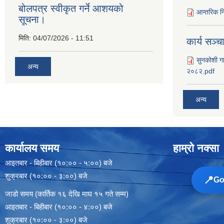
बोलपत्र स्वीकृत गर्ने आशयको
आन्तरिक नि
सूचना।
मिति:
04/07/2026 - 11:51
कार्य सञ्‍
सुनकोशी गा
अन्य
२०८२.pdf
अन्य
कार्यालय समय
हाम्रो नक्सा
आइतबार - बिहीबार (१०:०० - ५:००) बजे
शुक्रबार (१०:०० - ३:००) बजे
📍
Goo
जाडो समय (कार्तिक १६ देखि माघ १५ गते सम्म)
आइतबार - बिहीबार (१०:०० - ४:००) बजे
शुक्रबार (१०:०० - ३:००) बजे