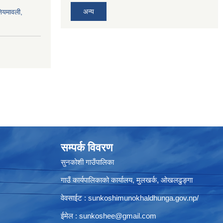
अन्य
नियमावली,
सम्पर्क विवरण
सुनकोशी गाउँपालिका
गाउँ कार्यपालिकाको कार्यालय, मुलखर्क, ओखलढुङ्गा
वेवसाईट : sunkoshimunokhaldhunga.gov.np/
ईमेल :
sunkoshee@gmail.com