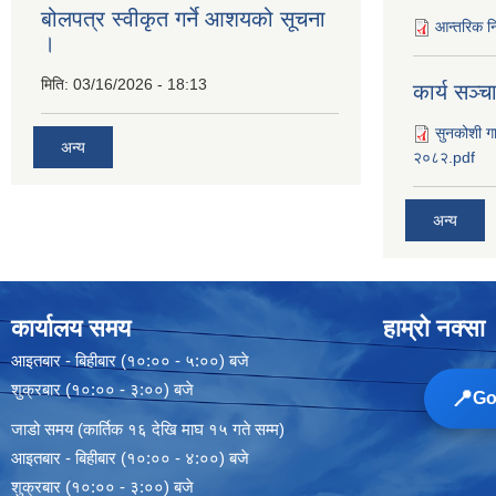
बोलपत्र स्वीकृत गर्ने आशयको सूचना
आन्तरिक नि
।
मिति:
03/16/2026 - 18:13
कार्य सञ्‍
सुनकोशी गा
अन्य
२०८२.pdf
अन्य
कार्यालय समय
हाम्रो नक्सा
आइतबार - बिहीबार (१०:०० - ५:००) बजे
शुक्रबार (१०:०० - ३:००) बजे
📍
Goo
जाडो समय (कार्तिक १६ देखि माघ १५ गते सम्म)
आइतबार - बिहीबार (१०:०० - ४:००) बजे
शुक्रबार (१०:०० - ३:००) बजे