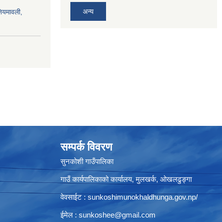
अन्य
नियमावली,
सम्पर्क विवरण
सुनकोशी गाउँपालिका
गाउँ कार्यपालिकाको कार्यालय, मुलखर्क, ओखलढुङ्गा
वेवसाईट : sunkoshimunokhaldhunga.gov.np/
ईमेल :
sunkoshee@gmail.com